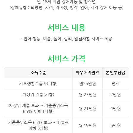
만 18세 미만 장애아동 및 청소년
(장애유형 : 뇌병변, 지적, 자폐성, 청각, 언어, 시각 장애 아동 등)
서비스 내용
- 언어·청능, 미술, 놀이, 심리, 발달재활 서비스 제공
서비스 가격
소득수준
바우처지원액
본인부담금
기초생활수급자(다형)
월25만원
면제
차상위 계층(가형)
월 23만원
2만원
차상위 계층 초과 ~ 기준중위소득
월 21만원
4만원
65% 이하 (나형)
기준중위소득 65% 초과 ~ 120%
월 19만원
6만원
이하 (라형)